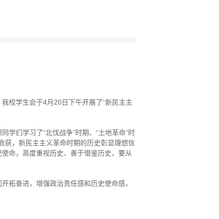
校学生会于4月20日下午开展了“新民主主
学们学习了“北伐战争”时期、“土地革命”时
法收获，新民主主义革命时期的历史彰显理想信
记使命，高度重视历史、善于借鉴历史，要从
们开拓奋进，增强政治责任感和历史使命感，