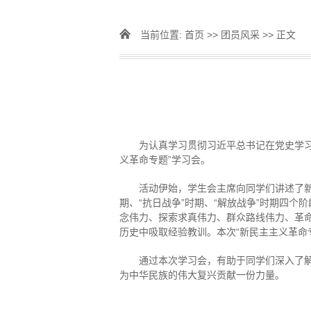
当前位置:
首页
>>
团员风采
>> 正文
为认真学习贯彻习近平总书记在党史学习
义革命专题”学习会。
活动伊始，学生会主席向同学们讲述了新
期、“抗日战争”时期、“解放战争”时期四
念伟力、探索求真伟力、群众路线伟力、革
历史中吸取经验教训。本次“新民主主义革命
通过本次学习会，有助于同学们深入了
为中华民族的伟大复兴贡献一份力量。